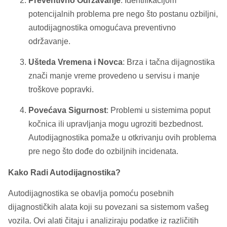
Preventivno Održavanje
: Identifikacijom
potencijalnih problema pre nego što postanu ozbiljni,
autodijagnostika omogućava preventivno
održavanje.
Ušteda Vremena i Novca
: Brza i tačna dijagnostika
znači manje vreme provedeno u servisu i manje
troškove popravki.
Povećava Sigurnost
: Problemi u sistemima poput
kočnica ili upravljanja mogu ugroziti bezbednost.
Autodijagnostika pomaže u otkrivanju ovih problema
pre nego što dođe do ozbiljnih incidenata.
Kako Radi Autodijagnostika?
Autodijagnostika se obavlja pomoću posebnih
dijagnostičkih alata koji su povezani sa sistemom vašeg
vozila. Ovi alati čitaju i analiziraju podatke iz različitih