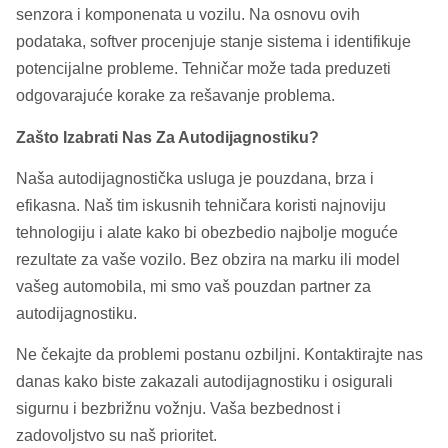
senzora i komponenata u vozilu. Na osnovu ovih
podataka, softver procenjuje stanje sistema i identifikuje
potencijalne probleme. Tehničar može tada preduzeti
odgovarajuće korake za rešavanje problema.
Zašto Izabrati Nas Za Autodijagnostiku?
Naša autodijagnostička usluga je pouzdana, brza i
efikasna. Naš tim iskusnih tehničara koristi najnoviju
tehnologiju i alate kako bi obezbedio najbolje moguće
rezultate za vaše vozilo. Bez obzira na marku ili model
vašeg automobila, mi smo vaš pouzdan partner za
autodijagnostiku.
Ne čekajte da problemi postanu ozbiljni. Kontaktirajte nas
danas kako biste zakazali autodijagnostiku i osigurali
sigurnu i bezbrižnu vožnju. Vaša bezbednost i
zadovoljstvo su naš prioritet.