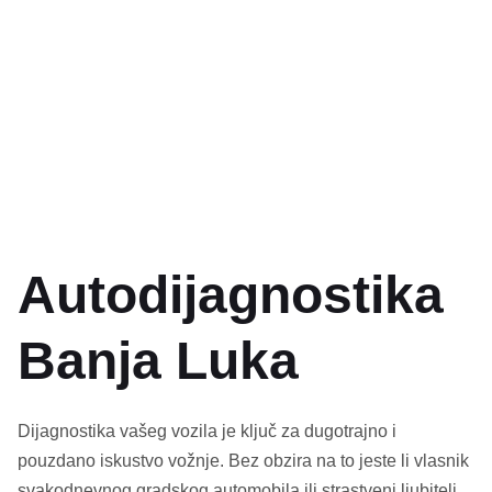
Naslovna
Autodijagnostika
*
Autodijagnostika
Banja Luka
Dijagnostika vašeg vozila je ključ za dugotrajno i
pouzdano iskustvo vožnje. Bez obzira na to jeste li vlasnik
svakodnevnog gradskog automobila ili strastveni ljubitelj