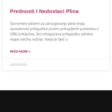
Prednosti I Nedostaci Plina
Savremeni sistemi za ubrizgavanje plina imaju
sposobnost prilagodbe putem prikupljenih podataka s
OBD priključka, što omogućava prilagodbu plinske
mape načinu vožnje. Kada je riječ o
READ MORE »
05/09/2023