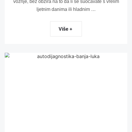
vožnje, bez obzira na to da li se suočavate s vrelim
ljetnim danima ili hladnim …
Više +